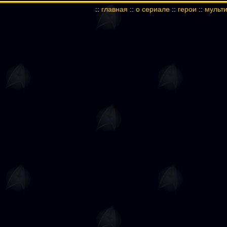
::
главная
::
о сериале
::
герои
::
мульт