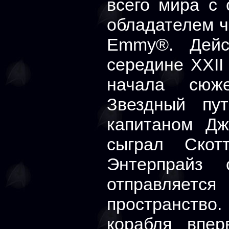
всего мира c 
обладателем 
Emmy®. Дейс
середине XXII
начала сюже
Звездный пу
капитаном Дж
сыграл Скот
Энтерпрайз 
отправляетс
пространство.
корабля впер