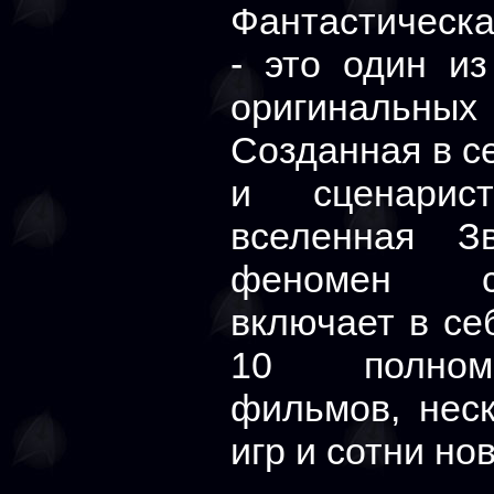
Фантастическа
- это один и
оригинальн
Созданная в с
и сценарис
вселенная З
феномен со
включает в се
10 полноме
фильмов, нес
игр и сотни но