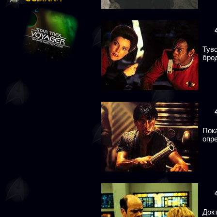
Тув
бро
Пок
опре
Док