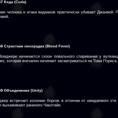
57
Кода
(Coda)
рия челнока и атака видианов практически убивает Джанвей. 
нвей.
58
Страстная лихорадка
(Blood Fever)
Вояджере начинается сезон повального спаривания у вулканц
ес, которая внезапно начинает засматриваться на Тома Пэриса.
59
Объединение
(Unity)
джер встречает колонию боргов, в отличии от ожидаемого эти
е выхаживают раненого Чакотайя.