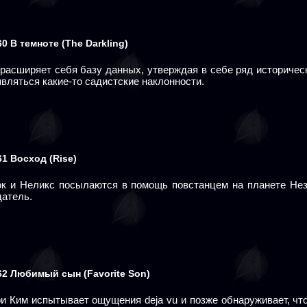
60
В темноте
(The Darkling)
расширяет себя базу данных, утверждая в себе ряд историческ
вляться какие-то садистские наклонности.
61
Восход
(Rise)
ок и Неликс посылаются в помощь повстанцем на планете Нез
датель.
62
Любимый сын
(Favorite Son)
ри Ким испытывает ощущения deja vu и позже обнаруживает, чт