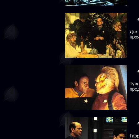
Док 
проя
Тув
пре
Гар