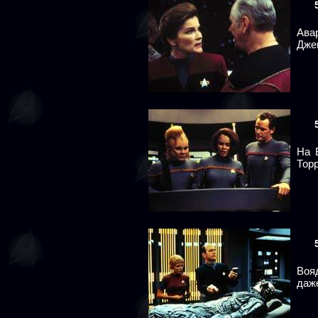
Ава
Дже
На 
Торр
Воя
даж