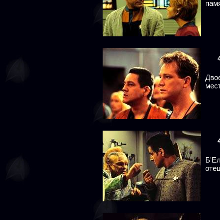
пам
Дво
мест
Б'Е
отец