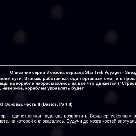
Описание серий 3 сезона сериала
Star Trek Voyager
- Зве
воем пути. Экипаж, работая как один организм смог и в прош
анцы на корабле набрасывались на все что движется ("Страс
н, наверное, кораблем управлять будет.
43
Основы. часть II
(Basics, Part II)
тор - единственная надежда возвратить Вояджер исконным 
ете, на которой они оказались. Будучи до мозга костей виртуал