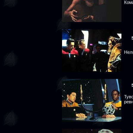
Ком
Нели
Тув
рев