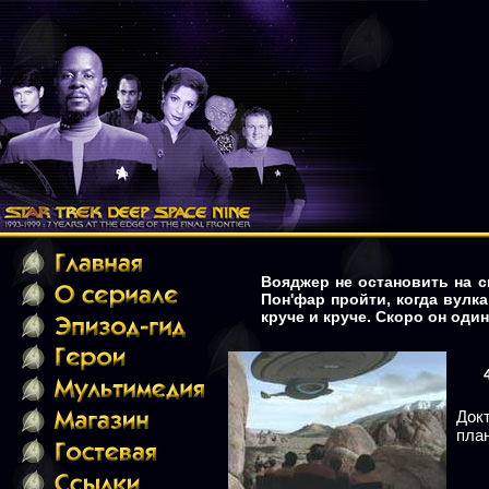
Вояджер не остановить на с
Пон'фар пройти, когда вулк
круче и круче. Скоро он оди
Док
план