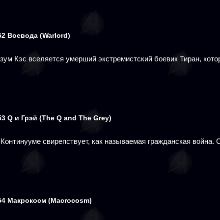
52
Воевода
(Warlord)
азум Кэс вселяется умерший экстремистский боевик Тиран, кот
53
Q и Грэй
(The Q and The Grey)
-Континууме свирепствует, как называемая гражданская война. 
54
Макрокосм
(Macrocosm)