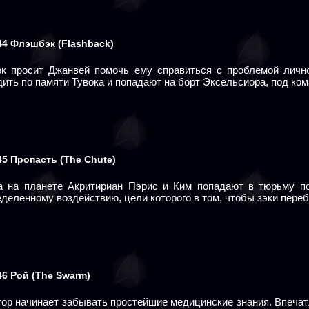
44
Флэшбэк
(Flashback)
ок просит Джанвей помочь ему справиться с проблемой лично
дить по памяти Тувока и попадают на борт Эксельсиора, под ко
45 Пропасть
(The Chute)
а на планете Акритириан Пэрис и Ким попадают в тюрьму п
деленному воздействию, цели которого в том, чтобы зэки переб
46
Рой
(The Swarm)
тор начинает забывать простейшие медицинские знания. Впечат