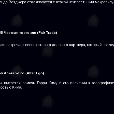
анда Вояджера сталкиваются с атакой неизвестными макровиру
55
Честная торговля
(Fair Trade)
кс встречает своего старого делового партнера, который послед
56
Альтер-Эго
(Alter Ego)
ок пытается помочь Гарри Киму в его влечении к голографич
ностью Кима.