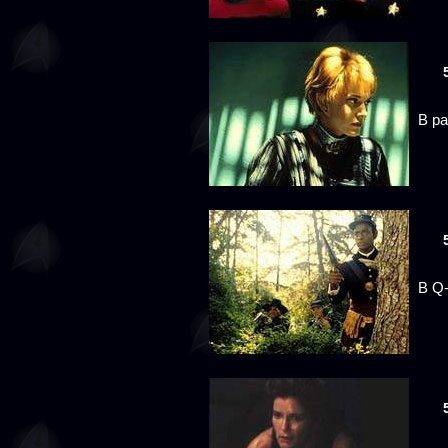
В р
В Q