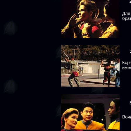
Для
брат
Кора
име
Вояд