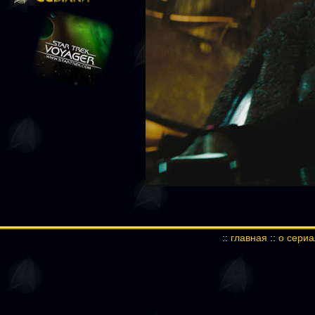
::
главная
::
о сери